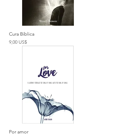
Cura Bíblica
Preço
9,00 US$
Por amor