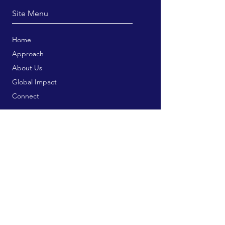
Site Menu
Home
Approach
About Us
Global Impact
Connect
Trainings & Courses
Bookstore
Publication Services
Free Resources
Contribute