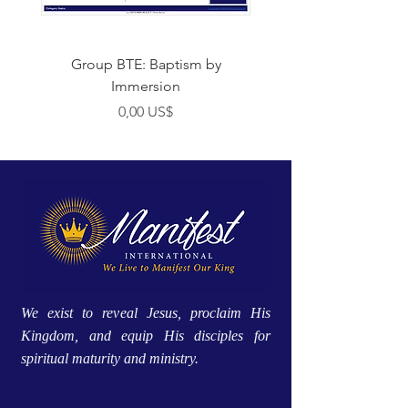
Group BTE: Baptism by
Group BTE: Abide i
Immersion
Preço
0,00 US$
We exist to reveal Jesus, proclaim His
Kingdom, and equip His disciples for
spiritual maturity and ministry.